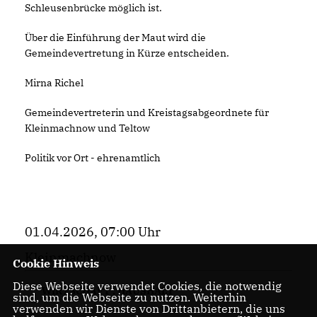
Schleusenbrücke möglich ist.
Über die Einführung der Maut wird die
Gemeindevertretung in Kürze entscheiden.
Mirna Richel
Gemeindevertreterin und Kreistagsabgeordnete für
Kleinmachnow und Teltow
Politik vor Ort - ehrenamtlich
01.04.2026, 07:00 Uhr
Kleinmachnow
Cookie Hinweis
Diese Webseite verwendet Cookies, die notwendig
WIRTSCHAFT
,
HAUSHALT
sind, um die Webseite zu nutzen. Weiterhin
verwenden wir Dienste von Drittanbietern, die uns